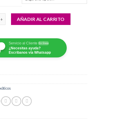
desde
$70,000.00
radición cantidad
hasta
AÑADIR AL CARRITO
$150,000.00
Servicio al Cliente
En línea
¿Necesitas ayuda?
Escribanos vía Whatsapp
xóticos