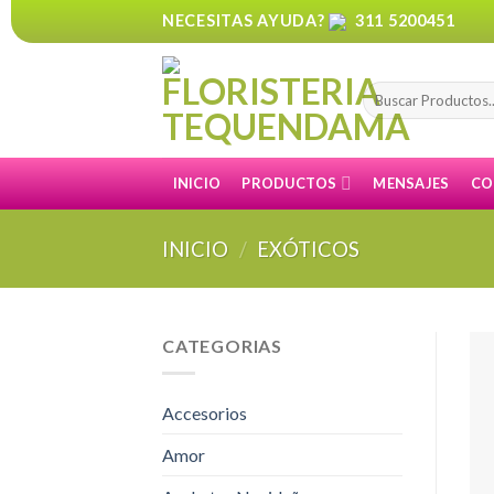
Skip
NECESITAS AYUDA?
311 5200451
to
content
Buscar
por:
INICIO
PRODUCTOS
MENSAJES
CO
INICIO
/
EXÓTICOS
CATEGORIAS
Accesorios
Amor