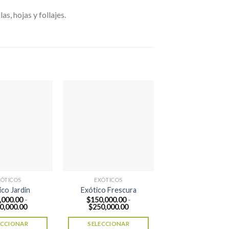
s, hojas y follajes.
XÓTICOS
EXÓTICOS
ico Jardin
Exótico Frescura
,000.00
-
$
150,000.00
-
Rango
Rango
0,000.00
$
250,000.00
de
de
precios:
precios:
ECCIONAR
SELECCIONAR
desde
desde