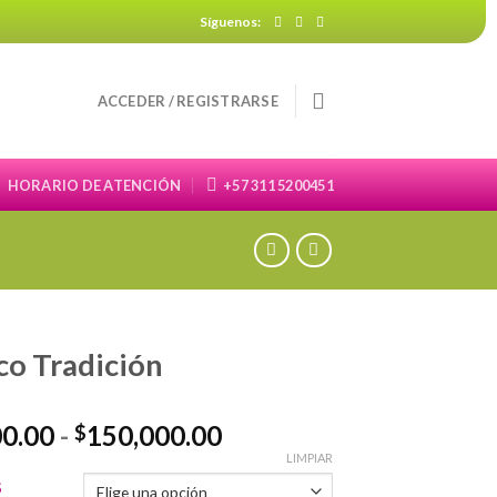
Síguenos:
ACCEDER / REGISTRARSE
HORARIO DE ATENCIÓN
+57 311 5200451
co Tradición
Rango
00.00
-
150,000.00
$
de
LIMPIAR
precios:
S