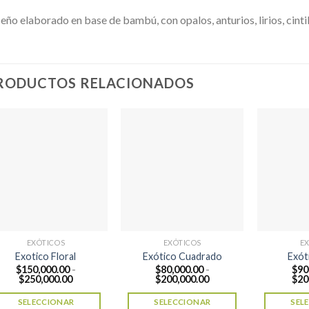
eño elaborado en base de bambú, con opalos, anturios, lirios, cintilla
RODUCTOS RELACIONADOS
EXÓTICOS
EXÓTICOS
E
Exotico Floral
Exótico Cuadrado
Exót
$
150,000.00
-
$
80,000.00
-
$
90
Rango
Rango
$
250,000.00
$
200,000.00
$
20
de
de
precios:
precios:
SELECCIONAR
SELECCIONAR
SEL
desde
desde