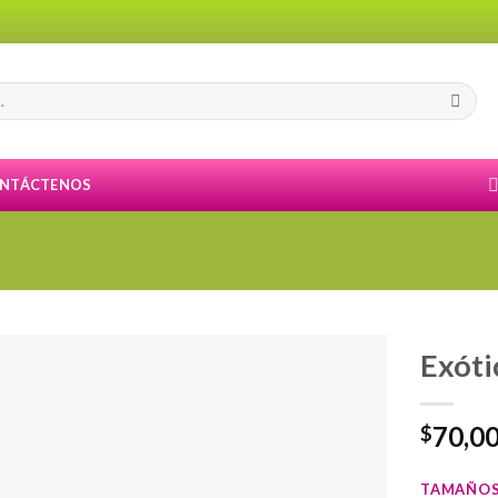
NTÁCTENOS
Exóti
70,0
$
TAMAÑO