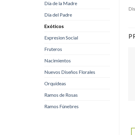
Día de la Madre
Dis
Día del Padre
Exóticos
P
Expresion Social
Fruteros
Nacimientos
Nuevos Diseños Florales
Orquídeas
Ramos de Rosas
Ramos Fúnebres
EXÓTICOS
EXÓTICOS
Exotico Felicidad
Exótico Alegria
$
150,000.00
-
$
150,000.00
-
Rango
Rango
$
250,000.00
$
250,000.00
de
de
s:
precios:
precios:
SELECCIONAR
SELECCIONAR
desde
desde