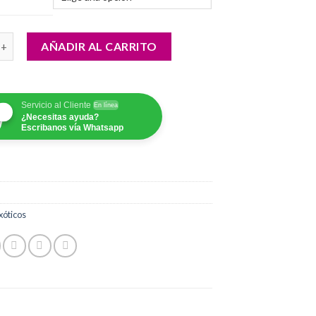
desde
$90,000.00
ronil cantidad
hasta
AÑADIR AL CARRITO
$200,000.00
Servicio al Cliente
En línea
¿Necesitas ayuda?
Escribanos vía Whatsapp
xóticos