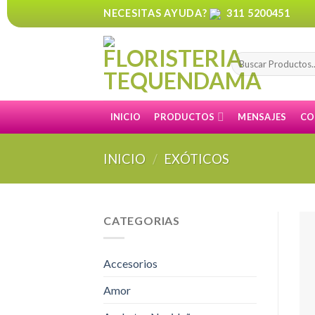
Skip
NECESITAS AYUDA?
311 5200451
to
content
Buscar
por:
INICIO
PRODUCTOS
MENSAJES
CO
INICIO
/
EXÓTICOS
CATEGORIAS
Accesorios
Amor