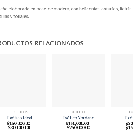
eño elaborado en base de madera, con heliconias, anturios, liatriz, 
tillas y follajes.
RODUCTOS RELACIONADOS
EXÓTICOS
EXÓTICOS
E
Exótico Ideal
Exótico Yordano
Exót
$
150,000.00
-
$
150,000.00
-
$
80
Rango
Rango
$
300,000.00
$
250,000.00
$
15
de
de