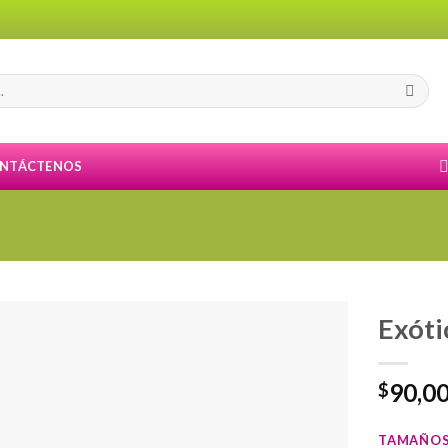
NTÁCTENOS
Exóti
90,0
$
TAMAÑO