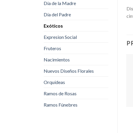
Día de la Madre
Dis
Día del Padre
cin
Exóticos
Expresion Social
P
Fruteros
Nacimientos
Nuevos Diseños Florales
Orquídeas
Ramos de Rosas
Ramos Fúnebres
EXÓTICOS
EXÓTICOS
Exótico Yuly
Exótico Jardin
$
100,000.00
-
$
90,000.00
-
Rango
Rango
$
200,000.00
$
200,000.00
de
de