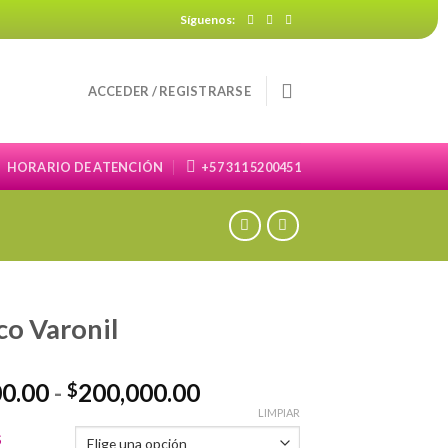
Síguenos:
ACCEDER / REGISTRARSE
HORARIO DE ATENCIÓN
+57 311 5200451
co Varonil
Rango
00.00
-
200,000.00
$
de
LIMPIAR
precios:
S