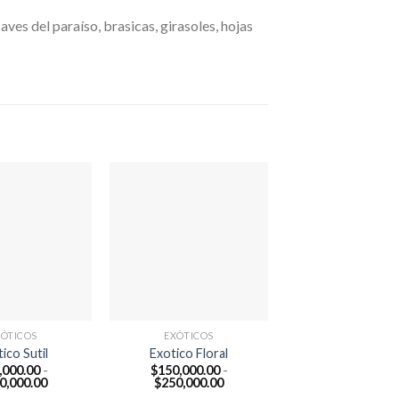
aves del paraíso, brasicas, girasoles, hojas
XÓTICOS
EXÓTICOS
ico Sutil
Exotico Floral
,000.00
-
$
150,000.00
-
Rango
Rango
0,000.00
$
250,000.00
de
de