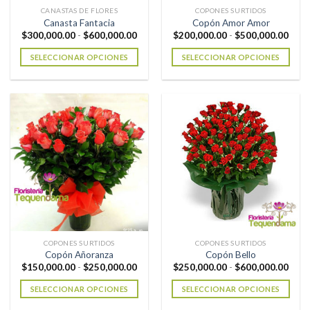
la
la
CANASTAS DE FLORES
COPONES SURTIDOS
página
página
Canasta Fantacia
Copón Amor Amor
de
de
Rango
Rang
$
300,000.00
-
$
600,000.00
$
200,000.00
-
$
500,000.00
de
de
producto
producto
precios:
preci
SELECCIONAR OPCIONES
SELECCIONAR OPCIONES
desde
desd
$300,000.00
$200
Este
Este
hasta
hast
producto
producto
$600,000.00
$500
tiene
tiene
múltiples
múltiples
variantes.
variantes.
Las
Las
opciones
opciones
se
se
pueden
pueden
elegir
elegir
en
en
la
la
COPONES SURTIDOS
COPONES SURTIDOS
página
página
Copón Añoranza
Copón Bello
de
de
Rango
Rang
$
150,000.00
-
$
250,000.00
$
250,000.00
-
$
600,000.00
de
de
producto
producto
precios:
preci
SELECCIONAR OPCIONES
SELECCIONAR OPCIONES
desde
desd
$150,000.00
$250
Este
Este