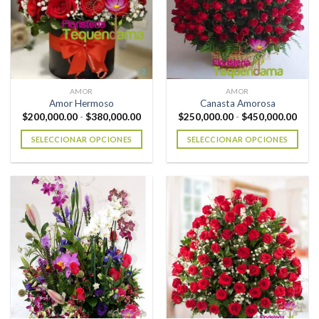
AMOR
AMOR
Amor Hermoso
Canasta Amorosa
Rango
Rang
$
200,000.00
-
$
380,000.00
$
250,000.00
-
$
450,000.00
de
de
precios:
preci
SELECCIONAR OPCIONES
SELECCIONAR OPCIONES
desde
desd
$200,000.00
$250
Este
Este
hasta
hast
producto
producto
$380,000.00
$450
tiene
tiene
múltiples
múltiples
variantes.
variantes.
Las
Las
opciones
opciones
se
se
pueden
pueden
elegir
elegir
en
en