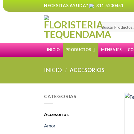
Skip
NECESITAS AYUDA?
311 5200451
to
content
Buscar
por:
INICIO
PRODUCTOS
MENSAJES
CO
INICIO
/
ACCESORIOS
CATEGORIAS
Accesorios
Amor