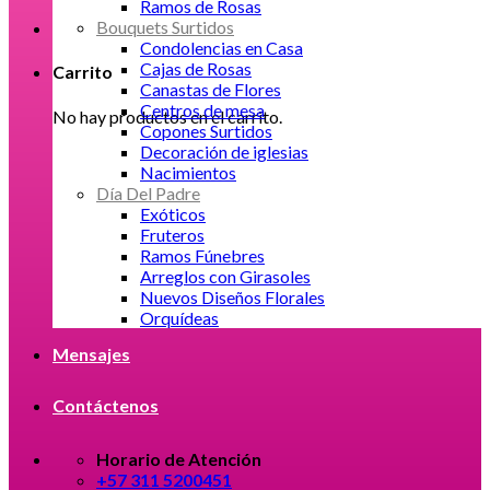
Ramos de Rosas
Bouquets Surtidos
Condolencias en Casa
Cajas de Rosas
Carrito
Canastas de Flores
Centros de mesa
No hay productos en el carrito.
Copones Surtidos
Decoración de iglesias
Nacimientos
Día Del Padre
Exóticos
Fruteros
Ramos Fúnebres
Arreglos con Girasoles
Nuevos Diseños Florales
Orquídeas
Mensajes
Contáctenos
Horario de Atención
+57 311 5200451