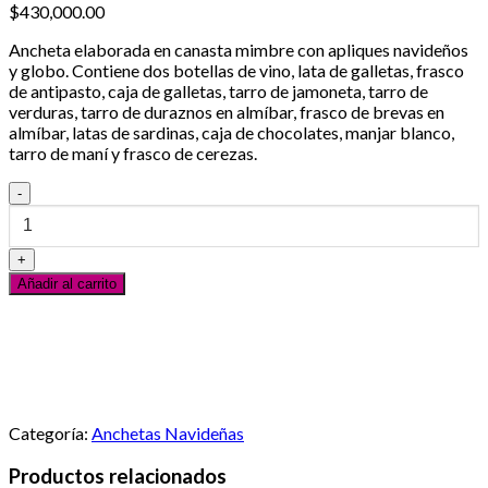
$
430,000.00
Ancheta elaborada en canasta mimbre con apliques navideños
y globo. Contiene dos botellas de vino, lata de galletas, frasco
de antipasto, caja de galletas, tarro de jamoneta, tarro de
verduras, tarro de duraznos en almíbar, frasco de brevas en
almíbar, latas de sardinas, caja de chocolates, manjar blanco,
tarro de maní y frasco de cerezas.
Ancheta
Navideña
10
cantidad
Añadir al carrito
Servicio al Cliente
En línea
¿Necesitas ayuda? Escribanos vía Whatsapp
Categoría:
Anchetas Navideñas
Productos relacionados