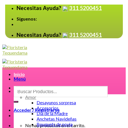
Skip
Necesitas Ayuda?
311 5200451
to
content
Síguenos:
Necesitas Ayuda?
311 5200451
Inicio
Menú
Productos
Buscar
por:
Amor
Desayunos sorpresa
Accesorios
Acceder / Registrarse
Día de la Madre
Anchetas Navideñas
Bouquets de novia
No hay productos en el carrito.