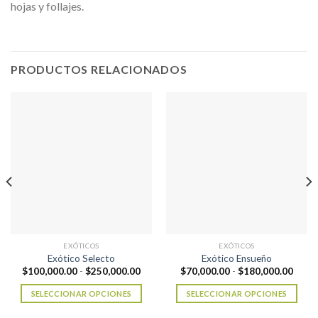
hojas y follajes.
PRODUCTOS RELACIONADOS
EXÓTICOS
EXÓTICOS
Exótico Selecto
Exótico Ensueño
ngo
Rango
Rang
$
100,000.00
-
$
250,000.00
$
70,000.00
-
$
180,000.00
de
de
cios:
precios:
precio
SELECCIONAR OPCIONES
SELECCIONAR OPCIONES
de
desde
desde
0,000.00
$100,000.00
$70,0
Este
Este
ta
hasta
hasta