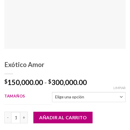
Exótico Amor
Rango
150,000.00
-
300,000.00
$
$
de
LIMPIAR
precios:
TAMAÑOS
desde
$150,000.00
Exótico Amor cantidad
hasta
AÑADIR AL CARRITO
$300,000.00