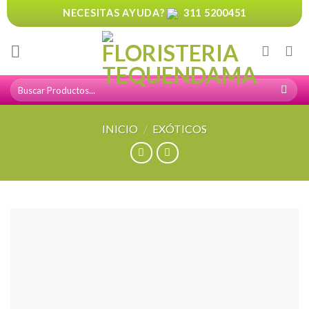
Skip
NECESITAS AYUDA?
311 5200451
to
content
Buscar
por:
INICIO
/
EXÓTICOS