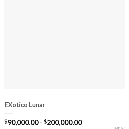
EXotico Lunar
Rango
90,000.00
-
200,000.00
$
$
de
LIMPIAR