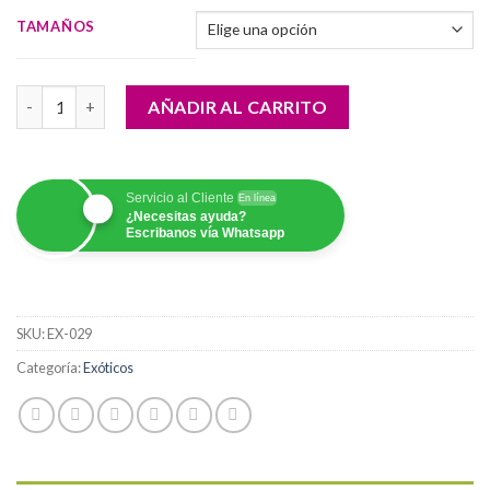
precios:
TAMAÑOS
desde
$90,000.00
EXotico Lunar cantidad
hasta
AÑADIR AL CARRITO
$200,000.00
Servicio al Cliente
En línea
¿Necesitas ayuda?
Escribanos vía Whatsapp
SKU:
EX-029
Categoría:
Exóticos