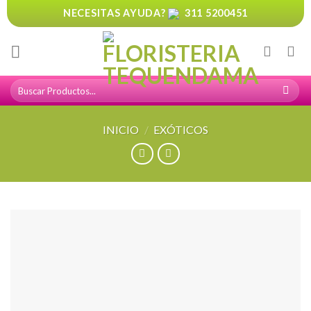
Skip
NECESITAS AYUDA?
311 5200451
to
content
Buscar
por:
INICIO
/
EXÓTICOS