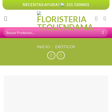
Skip
NECESITAS AYUDA?
311 5200451
to
content
Buscar
por:
INICIO
/
EXÓTICOS