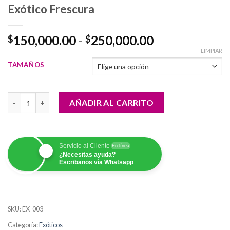
Exótico Frescura
Rango
150,000.00
-
250,000.00
$
$
de
LIMPIAR
precios:
TAMAÑOS
desde
$150,000.00
Exótico Frescura cantidad
hasta
AÑADIR AL CARRITO
$250,000.00
Servicio al Cliente
En línea
¿Necesitas ayuda?
Escribanos vía Whatsapp
SKU:
EX-003
Categoría:
Exóticos