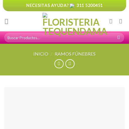
Skip
NECESITAS AYUDA?
311 5200451
to
content
Buscar
por:
INICIO
/
RAMOS FÚNEBRES