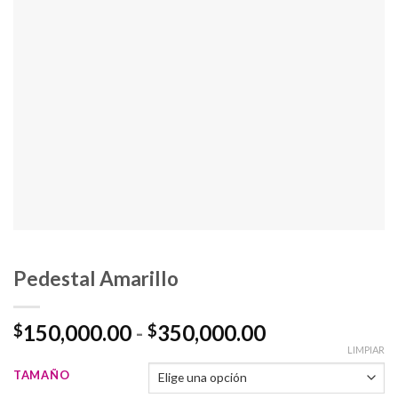
Pedestal Amarillo
Rango
150,000.00
-
350,000.00
$
$
de
LIMPIAR
precios:
TAMAÑO
desde