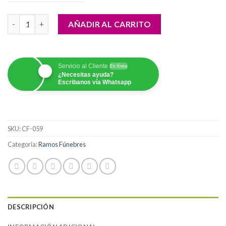
$150,000.00
Pedestal Amarillo cantidad
hasta
AÑADIR AL CARRITO
$350,000.00
Servicio al Cliente
En línea
¿Necesitas ayuda?
Escribanos vía Whatsapp
SKU:
CF-059
Categoría:
Ramos Fúnebres
DESCRIPCIÓN