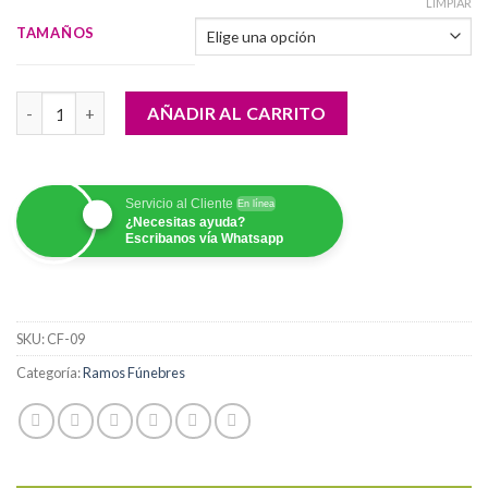
$120,000.00
LIMPIAR
hasta
TAMAÑOS
$230,000.00
Corona Anturios y Blancos cantidad
AÑADIR AL CARRITO
Servicio al Cliente
En línea
¿Necesitas ayuda?
Escribanos vía Whatsapp
SKU:
CF-09
Categoría:
Ramos Fúnebres