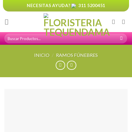
Skip
NECESITAS AYUDA?
311 5200451
to
content
Buscar
por:
INICIO
/
RAMOS FÚNEBRES