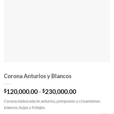
Corona Anturios y Blancos
Rango
120,000.00
-
230,000.00
$
$
de
Corona elaborada en anturios, pompones o crisantemos
precios:
blancos, hojas y follajes.
desde