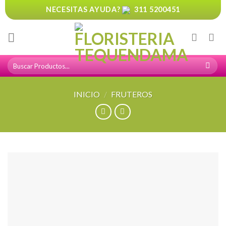
Skip
NECESITAS AYUDA?
311 5200451
to
content
Buscar
por:
INICIO
/
FRUTEROS