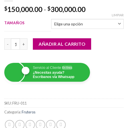
Rango
150,000.00
-
300,000.00
$
$
de
LIMPIAR
precios:
TAMAÑOS
desde
$150,000.00
Frutero Dulce Sabor cantidad
hasta
AÑADIR AL CARRITO
$300,000.00
Servicio al Cliente
En línea
¿Necesitas ayuda?
Escribanos vía Whatsapp
SKU:
FRU-011
Categoría:
Fruteros