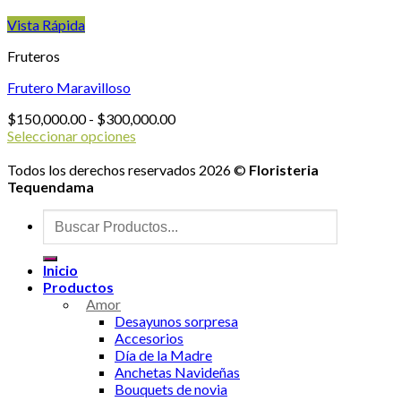
Vista Rápida
Fruteros
Frutero Maravilloso
Rango
$
150,000.00
-
$
300,000.00
de
Seleccionar opciones
Este
precios:
producto
desde
Todos los derechos reservados 2026 ©
Floristeria
tiene
$150,000.00
Tequendama
múltiples
hasta
Buscar
variantes.
$300,000.00
por:
Las
opciones
Inicio
se
Productos
pueden
Amor
elegir
Desayunos sorpresa
en
Accesorios
la
Día de la Madre
página
Anchetas Navideñas
de
Bouquets de novia
producto