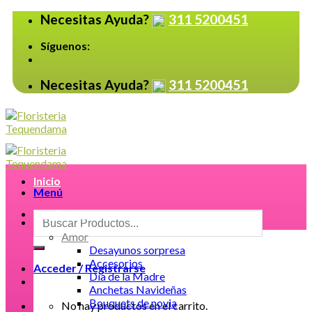
Skip
Necesitas Ayuda?
311 5200451
to
content
Síguenos:
Necesitas Ayuda?
311 5200451
Inicio
Menú
Productos
Buscar
por:
Amor
Desayunos sorpresa
Accesorios
Acceder / Registrarse
Día de la Madre
Anchetas Navideñas
Bouquets de novia
No hay productos en el carrito.