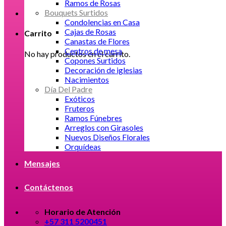
Ramos de Rosas
Bouquets Surtidos
Condolencias en Casa
Cajas de Rosas
Carrito
Canastas de Flores
Centros de mesa
No hay productos en el carrito.
Copones Surtidos
Decoración de iglesias
Nacimientos
Día Del Padre
Exóticos
Fruteros
Ramos Fúnebres
Arreglos con Girasoles
Nuevos Diseños Florales
Orquídeas
Mensajes
Contáctenos
Horario de Atención
+57 311 5200451