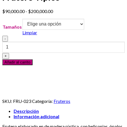
Rango
$
90,000.00
-
$
200,000.00
de
precios:
Tamaños
desde
Limpiar
$90,000.00
Frutero
hasta
Tipico
$200,000.00
cantidad
Añadir al carrito
Servicio al Cliente
En línea
¿Necesitas ayuda? Escribanos vía Whatsapp
SKU:
FRU-023
Categoría:
Fruteros
Descripción
Información adicional
Frutero elaborado en de madera rústica, con heliconias, ópalos,