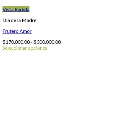
Vista Rápida
Día de la Madre
Frutero Amor
Rango
$
170,000.00
-
$
300,000.00
de
Seleccionar opciones
Este
precios:
producto
desde
tiene
$170,000.00
múltiples
hasta
variantes.
$300,000.00
Las
opciones
se
pueden
elegir
en
la
página
de
producto