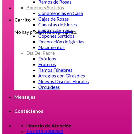
Ramos de Rosas
Bouquets Surtidos
Condolencias en Casa
Cajas de Rosas
Carrito
Canastas de Flores
Centros de mesa
No hay productos en el carrito.
Copones Surtidos
Decoración de iglesias
Nacimientos
Día Del Padre
Exóticos
Fruteros
Ramos Fúnebres
Arreglos con Girasoles
Nuevos Diseños Florales
Orquídeas
Mensajes
Contáctenos
Horario de Atención
+57 311 5200451