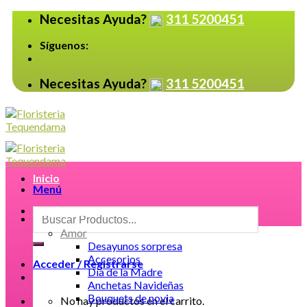
Skip
Necesitas Ayuda?
311 5200451
to
content
Síguenos:
Necesitas Ayuda?
311 5200451
Inicio
Menú
Productos
Buscar
por:
Amor
Desayunos sorpresa
Accesorios
Acceder / Registrarse
Día de la Madre
Anchetas Navideñas
Bouquets de novia
No hay productos en el carrito.