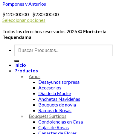
Pompones y Anturios
Rango
$
120,000.00
-
$
230,000.00
de
Seleccionar opciones
Este
precios:
producto
desde
Todos los derechos reservados 2026 ©
Floristeria
tiene
$120,000.00
Tequendama
múltiples
hasta
Buscar
variantes.
$230,000.00
por:
Las
opciones
Inicio
se
Productos
pueden
Amor
elegir
Desayunos sorpresa
en
Accesorios
la
Día de la Madre
página
Anchetas Navideñas
de
Bouquets de novia
producto
Ramos de Rosas
Bouquets Surtidos
Condolencias en Casa
Cajas de Rosas
Canastas de Flores