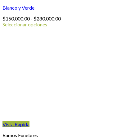
Blanco y Verde
Rango
$
150,000.00
-
$
280,000.00
de
Seleccionar opciones
Este
precios:
producto
desde
tiene
$150,000.00
múltiples
hasta
variantes.
$280,000.00
Las
opciones
se
pueden
elegir
en
la
página
de
producto
Vista Rápida
Ramos Fúnebres