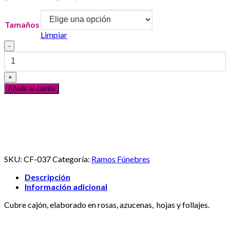
de
precios:
Tamaños
desde
Limpiar
$150,000.00
Cubre
hasta
Cajón
$250,000.00
Versilia
cantidad
Añadir al carrito
Servicio al Cliente
En línea
¿Necesitas ayuda? Escribanos vía Whatsapp
SKU:
CF-037
Categoría:
Ramos Fúnebres
Descripción
Información adicional
Cubre cajón, elaborado en rosas, azucenas, hojas y follajes.