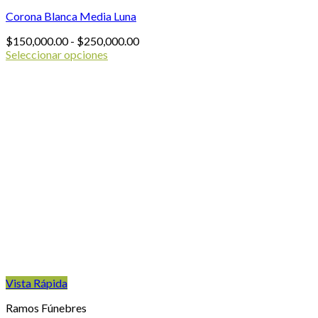
Corona Blanca Media Luna
Rango
$
150,000.00
-
$
250,000.00
de
Seleccionar opciones
Este
precios:
producto
desde
tiene
$150,000.00
múltiples
hasta
variantes.
$250,000.00
Las
opciones
se
pueden
elegir
en
la
página
de
producto
Vista Rápida
Ramos Fúnebres