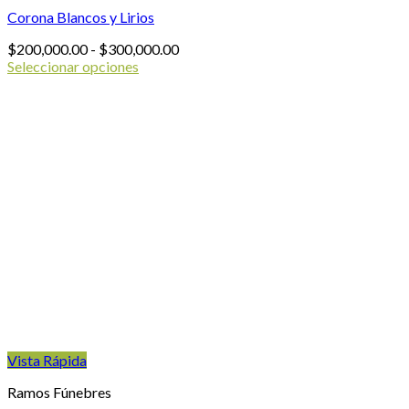
Corona Blancos y Lirios
Rango
$
200,000.00
-
$
300,000.00
de
Seleccionar opciones
Este
precios:
producto
desde
tiene
$200,000.00
múltiples
hasta
variantes.
$300,000.00
Las
opciones
se
pueden
elegir
en
la
página
de
producto
Vista Rápida
Ramos Fúnebres