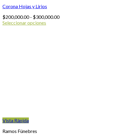
Corona Hojas y Lirios
Rango
$
200,000.00
-
$
300,000.00
de
Seleccionar opciones
Este
precios:
producto
desde
tiene
$200,000.00
múltiples
hasta
variantes.
$300,000.00
Las
opciones
se
pueden
elegir
en
la
página
de
producto
Vista Rápida
Ramos Fúnebres