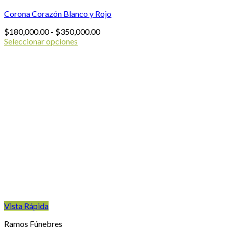
Corona Corazón Blanco y Rojo
Rango
$
180,000.00
-
$
350,000.00
de
Seleccionar opciones
Este
precios:
producto
desde
tiene
$180,000.00
múltiples
hasta
variantes.
$350,000.00
Las
opciones
se
pueden
elegir
en
la
página
de
producto
Vista Rápida
Ramos Fúnebres