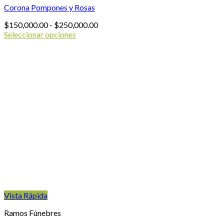
Corona Pompones y Rosas
Rango
$
150,000.00
-
$
250,000.00
de
Seleccionar opciones
Este
precios:
producto
desde
tiene
$150,000.00
múltiples
hasta
variantes.
$250,000.00
Las
opciones
se
pueden
elegir
en
la
página
de
producto
Vista Rápida
Ramos Fúnebres