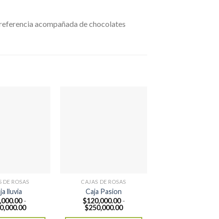
 preferencia acompañada de chocolates
S DE ROSAS
CAJAS DE ROSAS
ja lluvia
Caja Pasion
,000.00
-
$
120,000.00
-
Rango
Rango
0,000.00
$
250,000.00
de
de