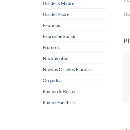
Día de la Madre
Día del Padre
Dis
Exóticos
Expresion Social
P
Fruteros
Nacimientos
Nuevos Diseños Florales
Orquídeas
Ramos de Rosas
Ramos Fúnebres
CAJAS DE ROSAS
Caja Orquídeas Surtidas
CAJAS DE ROSAS
Caja Ternura
$
180,000.00
-
Rango
$
350,000.00
$
60,000.00
-
de
Rango
$
150,000.00
precios:
de
SELECCIONAR
desde