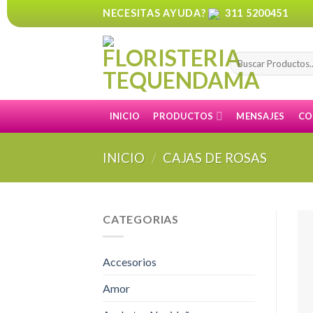
Skip
NECESITAS AYUDA?
311 5200451
to
content
Buscar
por:
INICIO
PRODUCTOS
MENSAJES
CO
INICIO
/
CAJAS DE ROSAS
CATEGORIAS
Accesorios
Amor