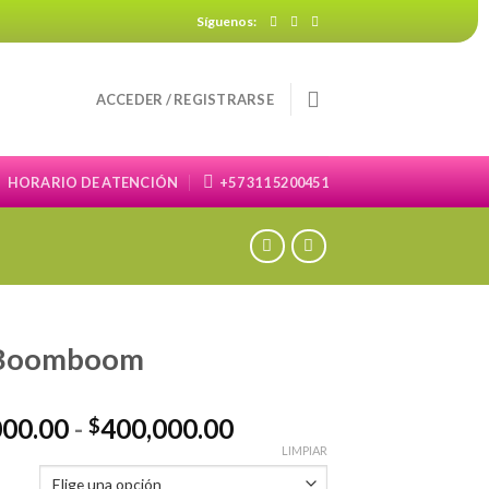
Síguenos:
ACCEDER / REGISTRARSE
HORARIO DE ATENCIÓN
+57 311 5200451
 Boomboom
Rango
000.00
-
400,000.00
$
de
LIMPIAR
precios: