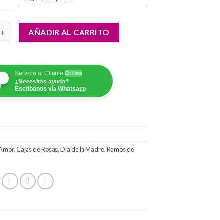
desde
$180,000.00
mboom cantidad
hasta
AÑADIR AL CARRITO
$400,000.00
Servicio al Cliente
En línea
¿Necesitas ayuda?
Escribanos vía Whatsapp
Amor
,
Cajas de Rosas
,
Día de la Madre
,
Ramos de