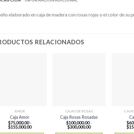
eño elaborado en caja de madera con rosas rojas o el color de su
RODUCTOS RELACIONADOS
AMOR
CAJAS DE ROSAS
CAJA
Caja Amor
Caja Rosas Rosadas
Ca
$
75,000.00
-
$
100,000.00
-
$
60
Rango
Rango
$
155,000.00
$
300,000.00
$
15
de
de