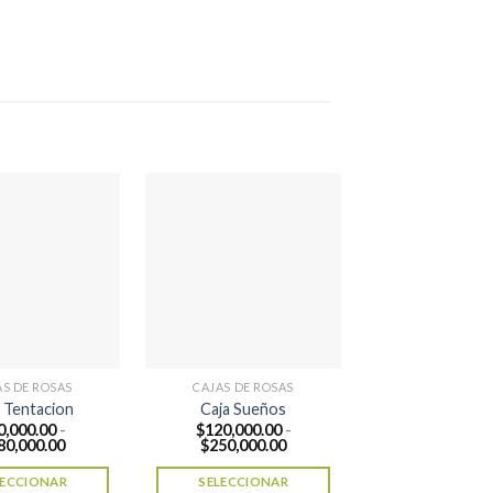
AS DE ROSAS
CAJAS DE ROSAS
CAJAS DE R
Caja Orquí
a Tentacion
Caja Sueños
Cimbidy
0,000.00
-
$
120,000.00
-
Rango
Rango
80,000.00
$
250,000.00
$
150,000.
de
de
$
300,000.
precios:
precios:
LECCIONAR
SELECCIONAR
desde
desde