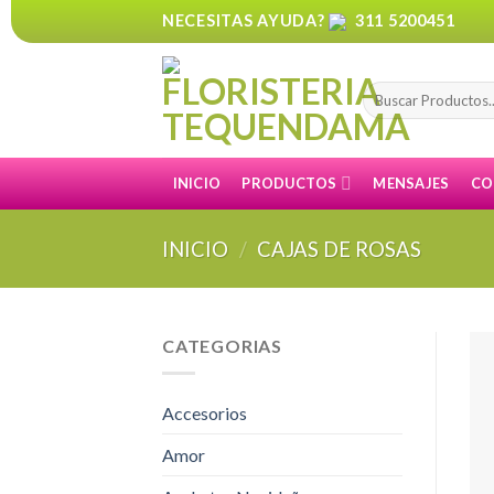
Skip
NECESITAS AYUDA?
311 5200451
to
content
Buscar
por:
INICIO
PRODUCTOS
MENSAJES
CO
INICIO
/
CAJAS DE ROSAS
CATEGORIAS
Accesorios
Amor