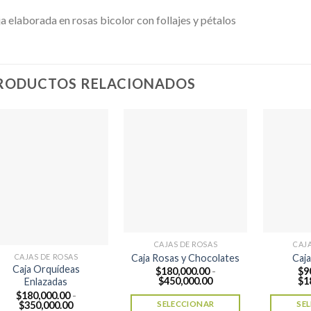
a elaborada en rosas bicolor con follajes y pétalos
RODUCTOS RELACIONADOS
CAJAS DE ROSAS
CAJ
Caja Rosas y Chocolates
Caj
CAJAS DE ROSAS
Caja Orquídeas
$
180,000.00
-
$
9
Rango
$
450,000.00
$
1
Enlazadas
de
$
180,000.00
-
precios:
Rango
SELECCIONAR
SE
$
350,000.00
desde