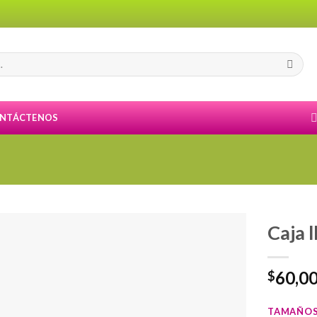
NTÁCTENOS
Caja l
60,0
$
TAMAÑO