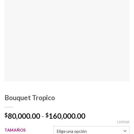
Bouquet Tropico
Rango
80,000.00
-
160,000.00
$
$
de
LIMPIAR
precios:
TAMAÑOS