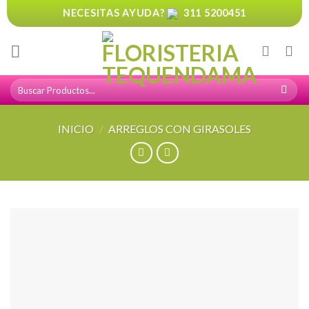
Skip
NECESITAS AYUDA?
311 5200451
to
content
Buscar
por:
INICIO
/
ARREGLOS CON GIRASOLES