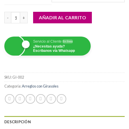
desde
$80,000.00
Bouquet Tropico cantidad
hasta
AÑADIR AL CARRITO
$160,000.00
Servicio al Cliente
En línea
¿Necesitas ayuda?
Escribanos vía Whatsapp
SKU:
GI-002
Categoría:
Arreglos con Girasoles
DESCRIPCIÓN