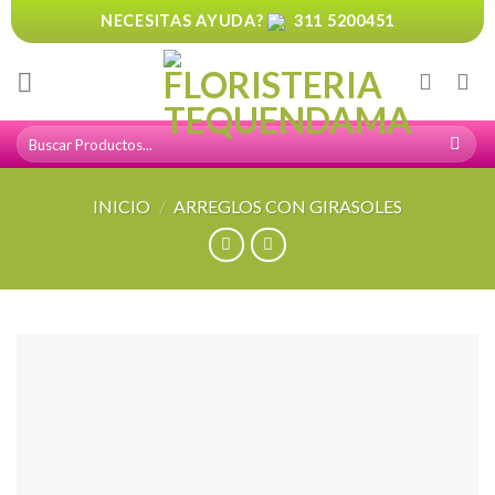
Skip
NECESITAS AYUDA?
311 5200451
to
content
Buscar
por:
INICIO
/
ARREGLOS CON GIRASOLES