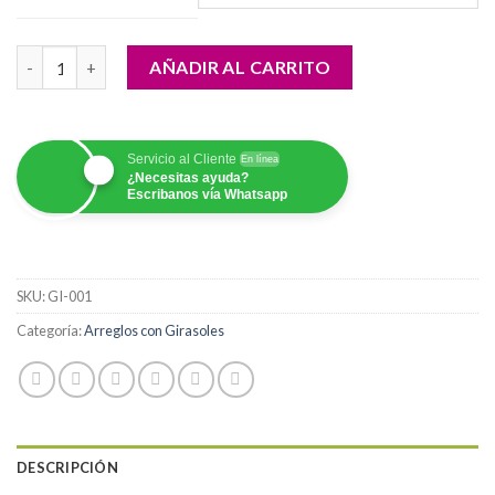
desde
$80,000.00
Bouquet Girasoles y Peluche cantidad
hasta
AÑADIR AL CARRITO
$160,000.00
Servicio al Cliente
En línea
¿Necesitas ayuda?
Escribanos vía Whatsapp
SKU:
GI-001
Categoría:
Arreglos con Girasoles
DESCRIPCIÓN