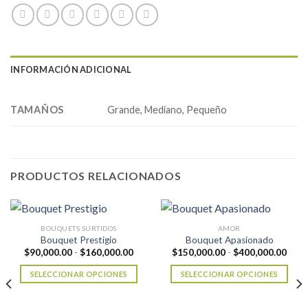
INFORMACIÓN ADICIONAL
TAMAÑOS
Grande, Mediano, Pequeño
PRODUCTOS RELACIONADOS
BOUQUETS SURTIDOS
AMOR
Bouquet Prestigio
Bouquet Apasionado
Rango
Rang
$
90,000.00
-
$
160,000.00
$
150,000.00
-
$
400,000.00
de
de
precios:
preci
SELECCIONAR OPCIONES
SELECCIONAR OPCIONES
desde
desd
$90,000.00
$150
Este
Este
hasta
hast
producto
producto
$160,000.00
$400