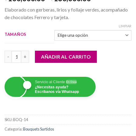
de
Elaborado con gerberas, lirios y follaje verdes, acompañado
precios:
de chocolates Ferrero y tarjeta.
desde
$100,000.00
LIMPIAR
hasta
TAMAÑOS
$180,000.00
Bouquet Chocolates Gerveras cantidad
AÑADIR AL CARRITO
Servicio al Cliente
En línea
¿Necesitas ayuda?
Escribanos vía Whatsapp
SKU:
BOQ-14
Categoría:
Bouquets Surtidos