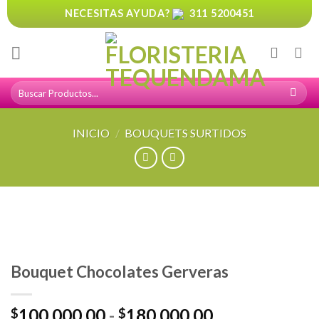
Skip
NECESITAS AYUDA?
311 5200451
to
content
Buscar
por:
INICIO
/
BOUQUETS SURTIDOS
Bouquet Chocolates Gerveras
Rango
100,000.00
-
180,000.00
$
$