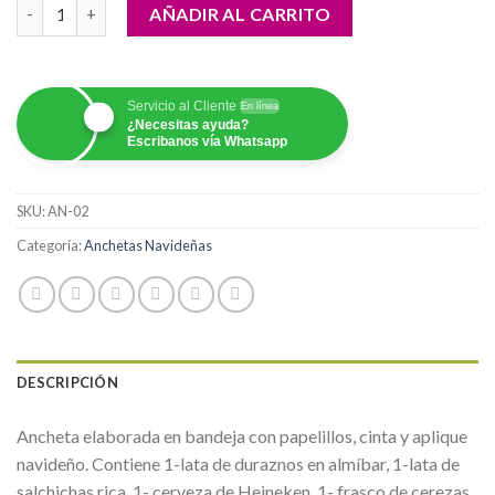
Ancheta Navideña 02 cantidad
AÑADIR AL CARRITO
Servicio al Cliente
En línea
¿Necesitas ayuda?
Escribanos vía Whatsapp
SKU:
AN-02
Categoría:
Anchetas Navideñas
DESCRIPCIÓN
Ancheta elaborada en bandeja con papelillos, cinta y aplique
navideño. Contiene 1-lata de duraznos en almíbar, 1-lata de
salchichas rica, 1- cerveza de Heineken, 1- frasco de cerezas,