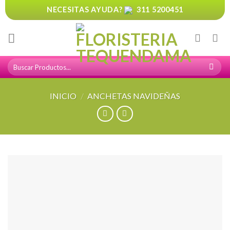
Skip
NECESITAS AYUDA?
311 5200451
to
content
Buscar
por:
INICIO
/
ANCHETAS NAVIDEÑAS