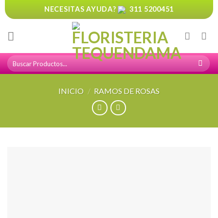
Skip
NECESITAS AYUDA?
311 5200451
to
content
Buscar
por:
INICIO
/
RAMOS DE ROSAS