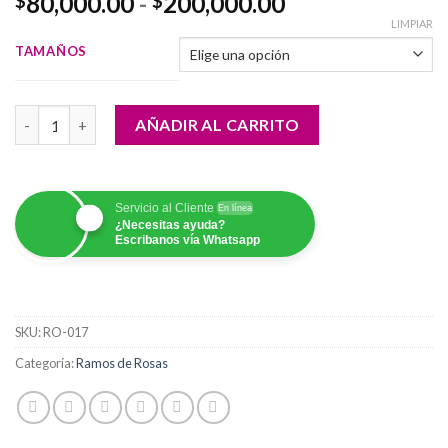
Rango
80,000.00
-
200,000.00
$
$
de
LIMPIAR
precios:
TAMAÑOS
desde
$80,000.00
Petal Rose cantidad
hasta
AÑADIR AL CARRITO
$200,000.00
Servicio al Cliente
En línea
¿Necesitas ayuda?
Escribanos vía Whatsapp
SKU:
RO-017
Categoría:
Ramos de Rosas