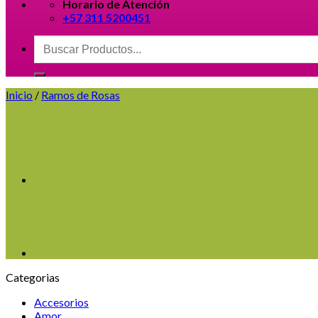
Horario de Atención
+57 311 5200451
Buscar
por:
Inicio
/
Ramos de Rosas
Categorias
Accesorios
Amor