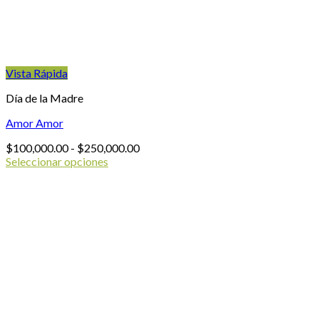
Vista Rápida
Día de la Madre
Amor Amor
Rango
$
100,000.00
-
$
250,000.00
de
Seleccionar opciones
Este
precios:
producto
desde
tiene
$100,000.00
múltiples
hasta
variantes.
$250,000.00
Las
opciones
se
pueden
elegir
en