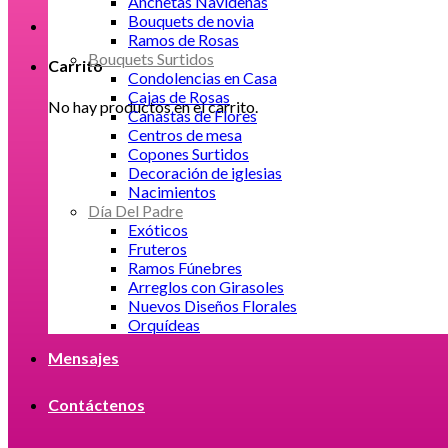
Anchetas Navideñas
Bouquets de novia
Ramos de Rosas
Bouquets Surtidos
Carrito
Condolencias en Casa
Cajas de Rosas
No hay productos en el carrito.
Canastas de Flores
Centros de mesa
Copones Surtidos
Decoración de iglesias
Nacimientos
Día Del Padre
Exóticos
Fruteros
Ramos Fúnebres
Arreglos con Girasoles
Nuevos Diseños Florales
Orquídeas
Mensajes
Contáctenos