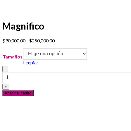
Magnifico
Rango
$
90,000.00
-
$
250,000.00
de
precios:
Tamaños
desde
Limpiar
$90,000.00
Magnifico
hasta
cantidad
$250,000.00
Añadir al carrito
Servicio al Cliente
En línea
¿Necesitas ayuda? Escribanos vía Whatsapp