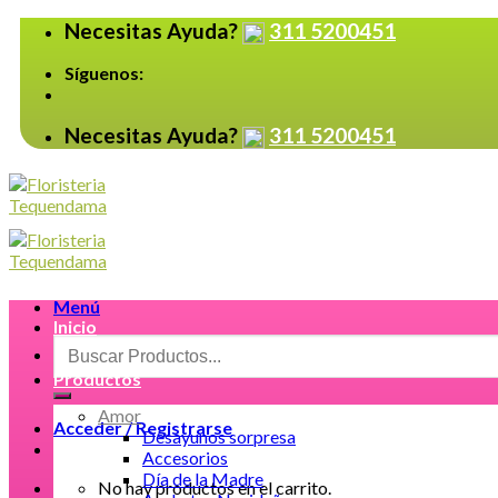
Skip
Necesitas Ayuda?
311 5200451
to
content
Síguenos:
Necesitas Ayuda?
311 5200451
Menú
Inicio
Buscar
por:
Productos
Amor
Acceder / Registrarse
Desayunos sorpresa
Accesorios
Día de la Madre
No hay productos en el carrito.