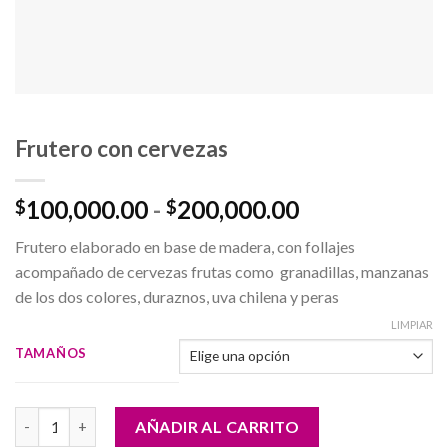
Frutero con cervezas
Rango
100,000.00
-
200,000.00
$
$
de
Frutero elaborado en base de madera, con follajes
precios:
acompañado de cervezas frutas como granadillas, manzanas
desde
de los dos colores, duraznos, uva chilena y peras
$100,000.00
hasta
LIMPIAR
$200,000.00
TAMAÑOS
Frutero con cervezas cantidad
AÑADIR AL CARRITO