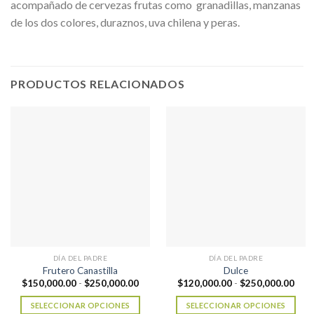
acompañado de cervezas frutas como granadillas, manzanas
de los dos colores, duraznos, uva chilena y peras.
PRODUCTOS RELACIONADOS
DÍA DEL PADRE
DÍA DEL PADRE
Frutero Canastilla
Dulce
Rango
Ran
$
150,000.00
-
$
250,000.00
$
120,000.00
-
$
250,000.00
de
de
precios:
prec
SELECCIONAR OPCIONES
SELECCIONAR OPCIONES
desde
desd