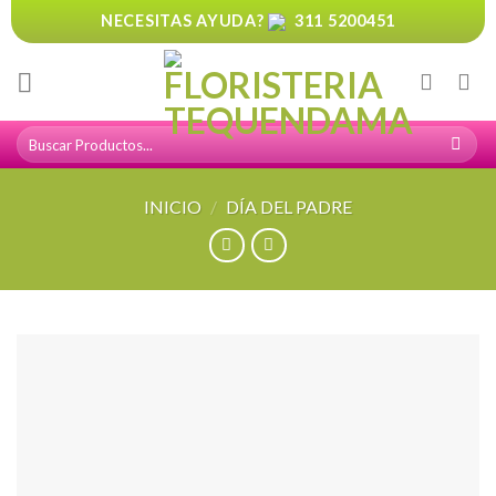
Skip
NECESITAS AYUDA?
311 5200451
to
content
Buscar
por:
INICIO
/
DÍA DEL PADRE