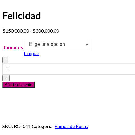
Felicidad
Rango
$
150,000.00
-
$
300,000.00
de
precios:
Tamaños
desde
Limpiar
$150,000.00
Felicidad
hasta
cantidad
$300,000.00
Añadir al carrito
Servicio al Cliente
En línea
¿Necesitas ayuda? Escribanos vía Whatsapp
SKU:
RO-041
Categoría:
Ramos de Rosas