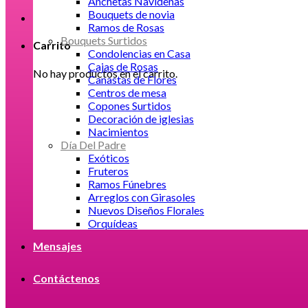
Anchetas Navideñas
Bouquets de novia
Ramos de Rosas
Bouquets Surtidos
Carrito
Condolencias en Casa
Cajas de Rosas
No hay productos en el carrito.
Canastas de Flores
Centros de mesa
Copones Surtidos
Decoración de iglesias
Nacimientos
Día Del Padre
Exóticos
Fruteros
Ramos Fúnebres
Arreglos con Girasoles
Nuevos Diseños Florales
Orquídeas
Mensajes
Contáctenos