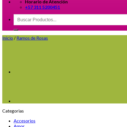
Horario de Atención
+57 311 5200451
Buscar
por:
Inicio
/
Ramos de Rosas
Categorias
Accesorios
Amor