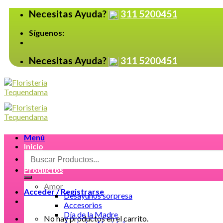
Skip
Necesitas Ayuda?
311 5200451
to
content
Síguenos:
Necesitas Ayuda?
311 5200451
Menú
Inicio
Buscar
por:
Productos
Amor
Acceder / Registrarse
Desayunos sorpresa
Accesorios
Día de la Madre
No hay productos en el carrito.