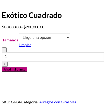
Exótico Cuadrado
Rango
$
80,000.00
-
$
200,000.00
de
precios:
Tamaños
desde
Limpiar
$80,000.00
Exótico
hasta
Cuadrado
$200,000.00
cantidad
Añadir al carrito
Servicio al Cliente
En línea
¿Necesitas ayuda? Escribanos vía Whatsapp
SKU:
GI-04
Categoría:
Arreglos con Girasoles