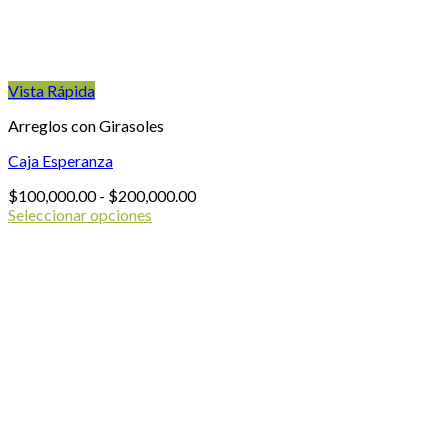
página
de
producto
Vista Rápida
Arreglos con Girasoles
Caja Esperanza
Rango
$
100,000.00
-
$
200,000.00
de
Seleccionar opciones
Este
precios:
producto
desde
tiene
$100,000.00
múltiples
hasta
variantes.
$200,000.00
Las
opciones
se
pueden
elegir
en
la