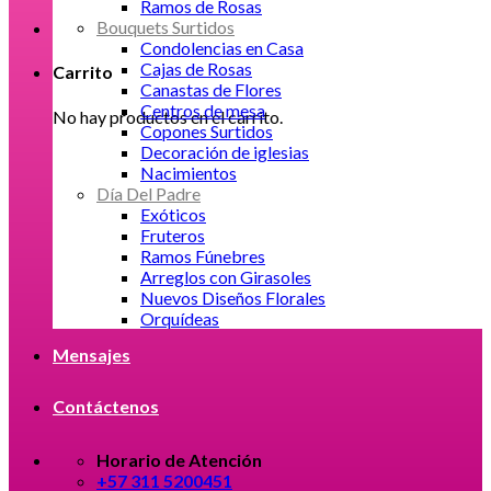
Ramos de Rosas
Bouquets Surtidos
Condolencias en Casa
Cajas de Rosas
Carrito
Canastas de Flores
Centros de mesa
No hay productos en el carrito.
Copones Surtidos
Decoración de iglesias
Nacimientos
Día Del Padre
Exóticos
Fruteros
Ramos Fúnebres
Arreglos con Girasoles
Nuevos Diseños Florales
Orquídeas
Mensajes
Contáctenos
Horario de Atención
+57 311 5200451