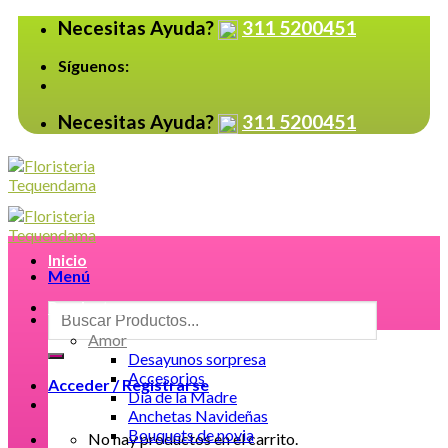
Skip
Necesitas Ayuda?
311 5200451
to
content
Síguenos:
Necesitas Ayuda?
311 5200451
Inicio
Menú
Productos
Buscar
por:
Amor
Desayunos sorpresa
Accesorios
Acceder / Registrarse
Día de la Madre
Anchetas Navideñas
Bouquets de novia
No hay productos en el carrito.