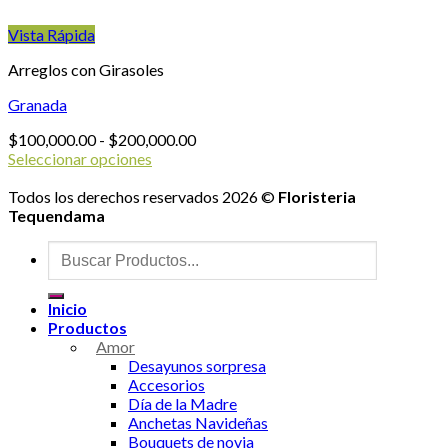
Vista Rápida
Arreglos con Girasoles
Granada
Rango
$
100,000.00
-
$
200,000.00
de
Seleccionar opciones
Este
precios:
producto
desde
Todos los derechos reservados 2026 ©
Floristeria
tiene
$100,000.00
Tequendama
múltiples
hasta
Buscar
variantes.
$200,000.00
por:
Las
opciones
Inicio
se
Productos
pueden
Amor
elegir
Desayunos sorpresa
en
Accesorios
la
Día de la Madre
página
Anchetas Navideñas
de
Bouquets de novia
producto