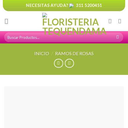
Skip
NECESITAS AYUDA?
311 5200451
to
content
Buscar
por:
INICIO
/
RAMOS DE ROSAS