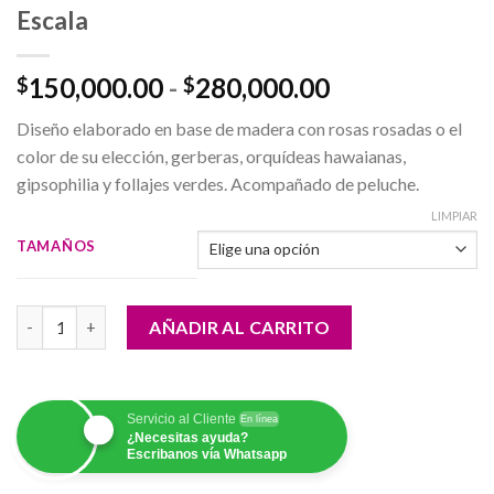
Escala
Rango
150,000.00
-
280,000.00
$
$
de
Diseño elaborado en base de madera con rosas rosadas o el
precios:
color de su elección, gerberas, orquídeas hawaianas,
desde
gipsophilia y follajes verdes. Acompañado de peluche.
$150,000.00
hasta
LIMPIAR
$280,000.00
TAMAÑOS
Escala cantidad
AÑADIR AL CARRITO
Servicio al Cliente
En línea
¿Necesitas ayuda?
Escribanos vía Whatsapp