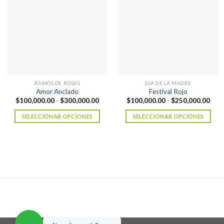
RAMOS DE ROSAS
DÍA DE LA MADRE
Amor Anclado
Festival Rojo
Rango
Ran
$
100,000.00
-
$
300,000.00
$
100,000.00
-
$
250,000.00
de
de
precios:
prec
SELECCIONAR OPCIONES
SELECCIONAR OPCIONES
desde
desd
$100,000.00
$100
Este
Este
hasta
hast
producto
producto
$300,000.00
$250
tiene
tiene
múltiples
múltiples
variantes.
variantes.
Las
Las
opciones
opciones
se
se
pueden
pueden
elegir
elegir