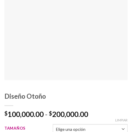
Diseño Otoño
Rango
100,000.00
-
200,000.00
$
$
de
LIMPIAR
precios:
TAMAÑOS