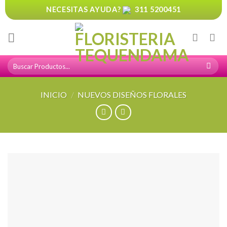
Skip
NECESITAS AYUDA?
311 5200451
to
content
Buscar
por:
INICIO
/
NUEVOS DISEÑOS FLORALES