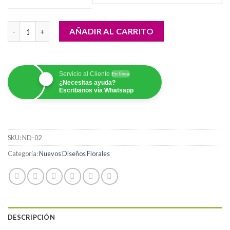
desde
$100,000.00
Diseño Otoño cantidad
hasta
AÑADIR AL CARRITO
$200,000.00
Servicio al Cliente
En línea
¿Necesitas ayuda?
Escribanos vía Whatsapp
SKU:
ND-02
Categoría:
Nuevos Diseños Florales
DESCRIPCIÓN