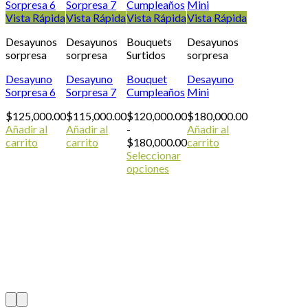
Vista Rápida
Vista Rápida
Vista Rápida
Vista Rápida
Desayunos
Desayunos
Bouquets
Desayunos
sorpresa
sorpresa
Surtidos
sorpresa
Desayuno
Desayuno
Bouquet
Desayuno
Sorpresa 6
Sorpresa 7
Cumpleaños
Mini
$
125,000.00
$
115,000.00
$
120,000.00
$
180,000.00
Añadir al
Añadir al
-
Añadir al
Rango
carrito
carrito
$
180,000.00
carrito
de
Seleccionar
precios:
opciones
Este
desde
producto
$120,000.00
tiene
hasta
múltiples
$180,000.00
variantes.
Las
opciones
se
pueden
elegir