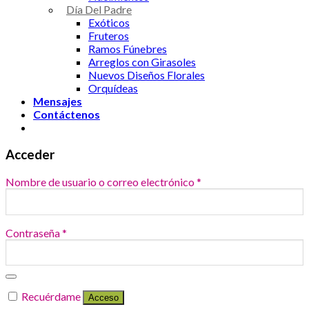
Día Del Padre
Exóticos
Fruteros
Ramos Fúnebres
Arreglos con Girasoles
Nuevos Diseños Florales
Orquídeas
Mensajes
Contáctenos
Acceder
Nombre de usuario o correo electrónico
*
Contraseña
*
Recuérdame
Acceso