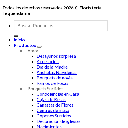
en
la
Todos los derechos reservados 2026 ©
Floristeria
página
Tequendama
de
Buscar
producto
por:
Inicio
Productos
Amor
Desayunos sorpresa
Accesorios
Día de la Madre
Anchetas Navideñas
Bouquets de novia
Ramos de Rosas
Bouquets Surtidos
Condolencias en Casa
Cajas de Rosas
Canastas de Flores
Centros de mesa
Copones Surtidos
Decoración de iglesias
Nacimientos