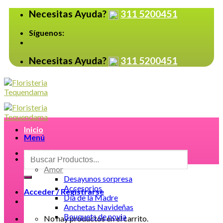
Skip
Necesitas Ayuda?
311 5200451
to
content
Síguenos:
Necesitas Ayuda?
311 5200451
Inicio
Menú
Productos
Buscar
por:
Amor
Desayunos sorpresa
Accesorios
Acceder / Registrarse
Día de la Madre
Anchetas Navideñas
Bouquets de novia
No hay productos en el carrito.