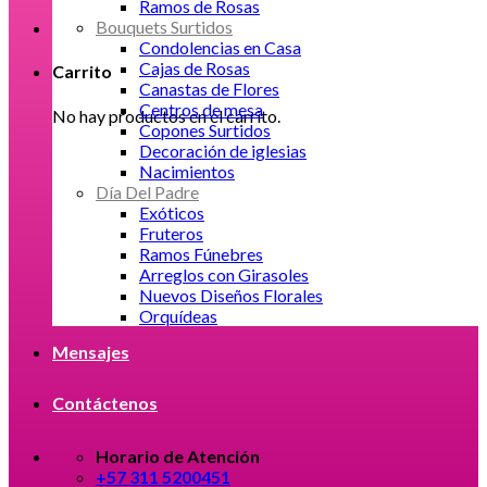
Ramos de Rosas
Bouquets Surtidos
Condolencias en Casa
Cajas de Rosas
Carrito
Canastas de Flores
Centros de mesa
No hay productos en el carrito.
Copones Surtidos
Decoración de iglesias
Nacimientos
Día Del Padre
Exóticos
Fruteros
Ramos Fúnebres
Arreglos con Girasoles
Nuevos Diseños Florales
Orquídeas
Mensajes
Contáctenos
Horario de Atención
+57 311 5200451