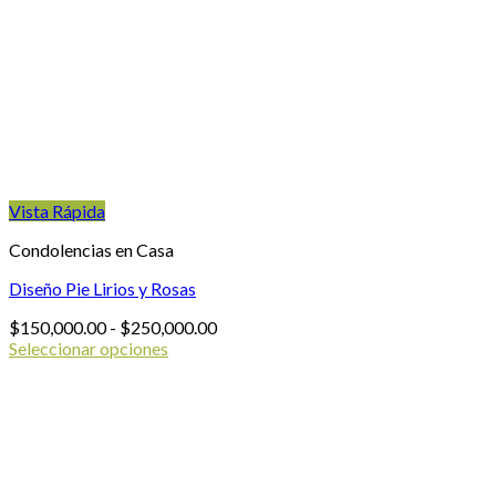
opciones
se
pueden
elegir
en
la
página
de
producto
Vista Rápida
Condolencias en Casa
Diseño Pie Lirios y Rosas
Rango
$
150,000.00
-
$
250,000.00
de
Seleccionar opciones
Este
precios:
producto
desde
tiene
$150,000.00
múltiples
hasta
variantes.
$250,000.00
Las
opciones