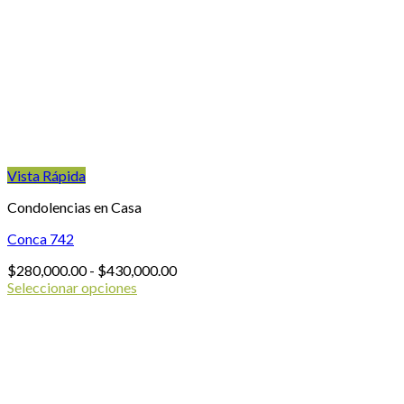
Vista Rápida
Condolencias en Casa
Conca 742
Rango
$
280,000.00
-
$
430,000.00
de
Seleccionar opciones
Este
precios:
producto
desde
tiene
$280,000.00
múltiples
hasta
variantes.
$430,000.00
Las