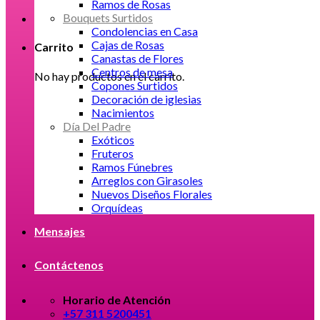
Ramos de Rosas
Bouquets Surtidos
Condolencias en Casa
Cajas de Rosas
Carrito
Canastas de Flores
Centros de mesa
No hay productos en el carrito.
Copones Surtidos
Decoración de iglesias
Nacimientos
Día Del Padre
Exóticos
Fruteros
Ramos Fúnebres
Arreglos con Girasoles
Nuevos Diseños Florales
Orquídeas
Mensajes
Contáctenos
Horario de Atención
+57 311 5200451