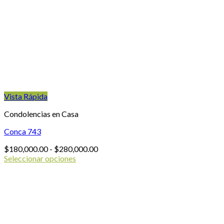
opciones
se
pueden
elegir
en
la
página
de
producto
Vista Rápida
Condolencias en Casa
Conca 743
Rango
$
180,000.00
-
$
280,000.00
de
Seleccionar opciones
Este
precios:
producto
desde
tiene
$180,000.00
múltiples
hasta
variantes.
$280,000.00
Las