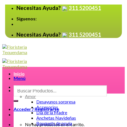
Skip
Necesitas Ayuda?
311 5200451
to
content
Síguenos:
Necesitas Ayuda?
311 5200451
Inicio
Menú
Productos
Buscar
por:
Amor
Desayunos sorpresa
Accesorios
Acceder / Registrarse
Día de la Madre
Anchetas Navideñas
Bouquets de novia
No hay productos en el carrito.