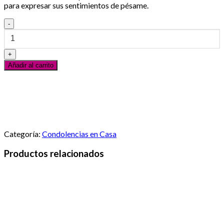
para expresar sus sentimientos de pésame.
Conca
754
cantidad
Añadir al carrito
Servicio al Cliente
En línea
¿Necesitas ayuda? Escribanos vía Whatsapp
Categoría:
Condolencias en Casa
Productos relacionados