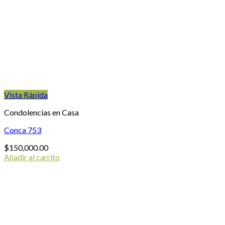
se
pueden
elegir
en
la
página
de
producto
Vista Rápida
Condolencias en Casa
Conca 753
$
150,000.00
Añadir al carrito