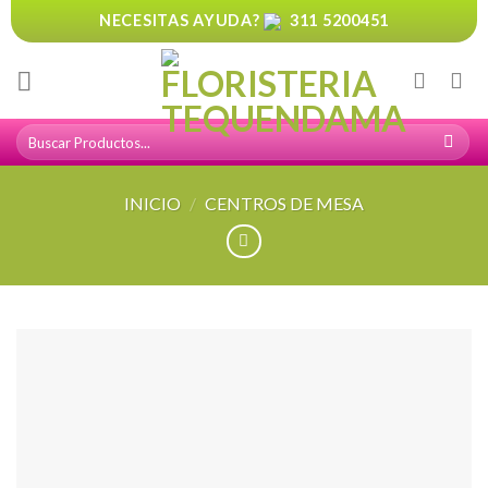
Skip
NECESITAS AYUDA?
311 5200451
to
content
Buscar
por:
INICIO
/
CENTROS DE MESA