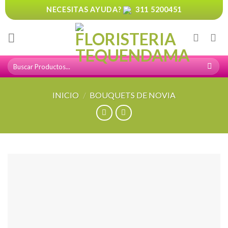
Skip
NECESITAS AYUDA?
311 5200451
to
content
Buscar
por:
INICIO
/
BOUQUETS DE NOVIA