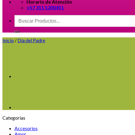
Horario de Atención
+57 311 5200451
Buscar
por:
Inicio
/
Día del Padre
Categorias
Accesorios
Amor