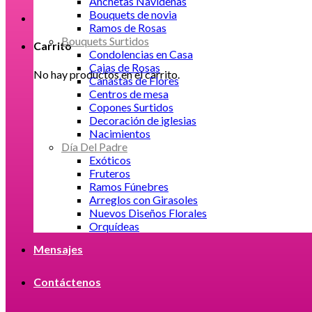
Anchetas Navideñas
Bouquets de novia
Ramos de Rosas
Bouquets Surtidos
Carrito
Condolencias en Casa
Cajas de Rosas
No hay productos en el carrito.
Canastas de Flores
Centros de mesa
Copones Surtidos
Decoración de iglesias
Nacimientos
Día Del Padre
Exóticos
Fruteros
Ramos Fúnebres
Arreglos con Girasoles
Nuevos Diseños Florales
Orquídeas
Mensajes
Contáctenos