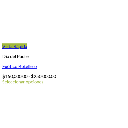
Vista Rápida
Día del Padre
Exótico Botellero
Rango
$
150,000.00
-
$
250,000.00
de
Seleccionar opciones
Este
precios:
producto
desde
tiene
$150,000.00
múltiples
hasta
variantes.
$250,000.00
Las
opciones
se