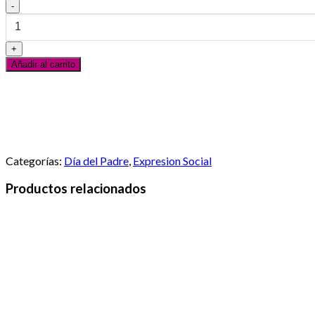
Ancheta
Blue
cantidad
Añadir al carrito
Servicio al Cliente
En línea
¿Necesitas ayuda? Escribanos vía Whatsapp
Categorías:
Día del Padre
,
Expresion Social
Productos relacionados