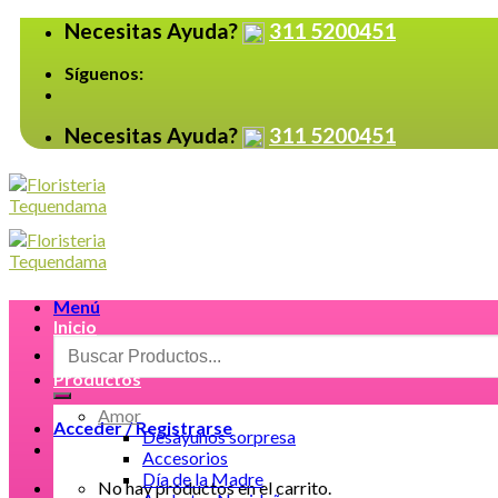
Skip
Necesitas Ayuda?
311 5200451
to
content
Síguenos:
Necesitas Ayuda?
311 5200451
Menú
Inicio
Buscar
por:
Productos
Amor
Acceder / Registrarse
Desayunos sorpresa
Accesorios
Día de la Madre
No hay productos en el carrito.