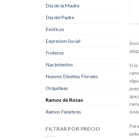
Día de la Madre
Día del Padre
Exóticos
Expresion Social
Envi
adap
Fruteros
Nacimientos
Si l
ramo
Nuevos Diseños Florales
algu
Orquídeas
pued
que 
Ramos de Rosas
ramo
boda
Ramos Fúnebres
Para
FILTRAR POR PRECIO
pelu