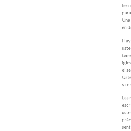
herm
para
Una 
en d
Hay 
uste
tene
igle
el s
Uste
y to
Las 
escr
uste
prác
sent