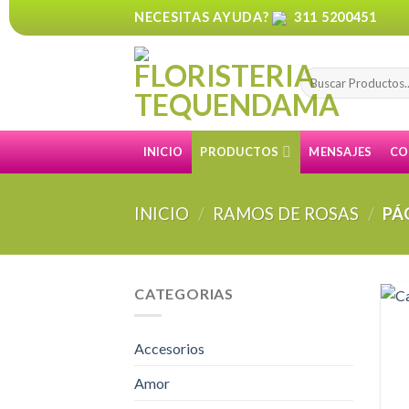
Skip
NECESITAS AYUDA?
311 5200451
to
content
Buscar
por:
INICIO
PRODUCTOS
MENSAJES
CO
INICIO
/
RAMOS DE ROSAS
/
PÁ
CATEGORIAS
Accesorios
Amor