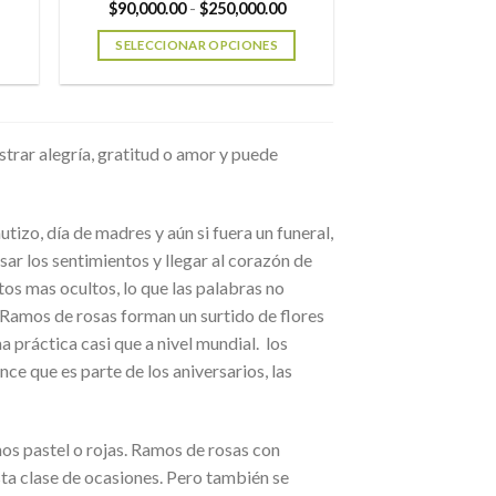
Rango
Rango
$
90,000.00
-
$
250,000.00
Las
de
de
opciones
precios:
precios:
SELECCIONAR OPCIONES
desde
desde
se
$100,000.00
$90,000.00
Este
hasta
hasta
pueden
producto
$200,000.00
$250,000.00
elegir
tiene
en
múltiples
trar alegría, gratitud o amor y puede
la
variantes.
página
Las
de
opciones
tizo, día de madres y aún si fuera un funeral,
producto
se
ar los sentimientos y llegar al corazón de
pueden
os mas ocultos, lo que las palabras no
elegir
. Ramos de rosas forman un surtido de flores
en
 práctica casi que a nivel mundial. los
la
ce que es parte de los aniversarios, las
página
de
producto
os pastel o rojas. Ramos de rosas con
sta clase de ocasiones. Pero también se