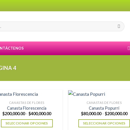
NTÁCTENOS
GINA 4
CANASTAS DE FLORES
CANASTAS DE FLORES
Canasta Florescencia
Canasta Popurri
Rango
R
$
200,000.00
-
$
400,000.00
$
80,000.00
-
$
200,000.00
de
d
precios:
p
SELECCIONAR OPCIONES
SELECCIONAR OPCIONES
desde
d
$200,000.00
$