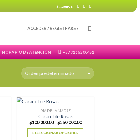
Síguenos:
ACCEDER / REGISTRARSE
HORARIO DE ATENCIÓN
+57 311 5200451
DÍA DE LA MADRE
Caracol de Rosas
ango
Rango
$
100,000.00
-
$
250,000.00
e
de
recios:
precios:
SELECCIONAR OPCIONES
esde
desde
80,000.00
$100,000.00