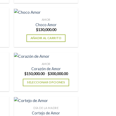
Este
asta
hasta
producto
200,000.00
$250,000.00
tiene
múltiples
AMOR
variantes.
Choco Amor
Rango
$
130,000.00
Las
de
opciones
precios:
AÑADIR AL CARRITO
desde
se
$150,000.00
hasta
pueden
$280,000.00
elegir
en
AMOR
la
Corazón de Amor
página
Rango
Rango
$
150,000.00
-
$
300,000.00
de
de
de
precios:
precios:
SELECCIONAR OPCIONES
producto
desde
desde
$150,000.00
$150,000.00
Este
hasta
hasta
producto
$280,000.00
$300,000.00
tiene
múltiples
DÍA DE LA MADRE
variantes.
Cortejo de Amor