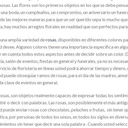
osas. Las flores son los primeros objetos en los que se debe pensa
 una boda, un cumpleaños, un compromiso, un aniversario un funeral
de las mejores maneras para que un ser querido sepa lo mucho que 
ía, hay muchos arreglos florales en realidad que son perfectos par
una amplia variedad de
rosas
, disponibles en diferentes colores pa
d desee. Algunos colores tienen una importancia específica en algun
r en cuenta todos estos aspectos antes de decidir sobre un color. De
sia, salón de eventos, fiestas en general y funerales, ya no es nece
ervicio de floristería en lineas usted podrá ahorrar tiempo y dinero,
d puede obsequiar ramos de rosas, para el día de las madres, amor
da clase de eventos en general.
rosas, son objetos realmente capaces de expresar todas los sentimie
ibir o decir con palabras. Las rosas, son posiblemente el más anti
d puede enviar rosas con chocolates, peluches o frutas, sin tener qu
tica, por personas de todos los sexos, en todos los siglos en dive
imientos sin tener que decir una sola palabra . Cuando usted selecci