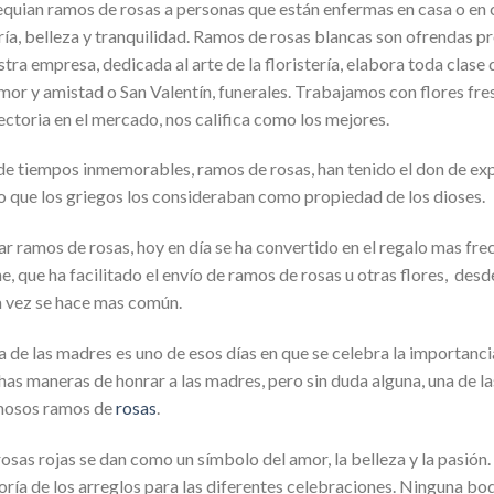
quian ramos de rosas a personas que están enfermas en casa o en cl
ría, belleza y tranquilidad. Ramos de rosas blancas son ofrendas pr
tra empresa, dedicada al arte de la floristería, elabora toda clase
mor y amistad o San Valentín, funerales. Trabajamos con flores fres
ectoria en el mercado, nos califica como los mejores.
e tiempos inmemorables, ramos de rosas, han tenido el don de exp
o que los griegos los consideraban como propiedad de los dioses.
ar ramos de rosas, hoy en día se ha convertido en el regalo mas frec
ne, que ha facilitado el envío de ramos de rosas u otras flores, des
 vez se hace mas común.
ía de las madres es uno de esos días en que se celebra la importancia
as maneras de honrar a las madres, pero sin duda alguna, una de l
mosos ramos de
rosas
.
rosas rojas se dan como un símbolo del amor, la belleza y la pasión. 
ría de los arreglos para las diferentes celebraciones. Ninguna bo