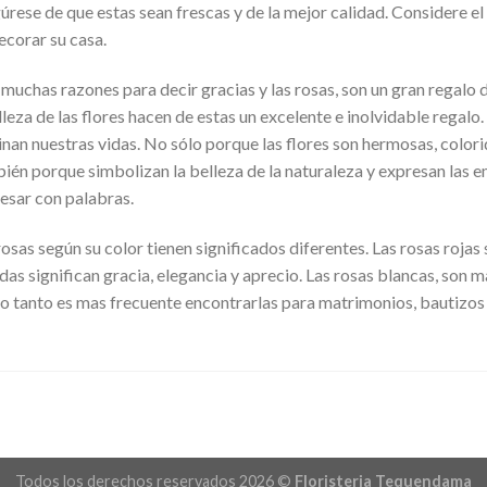
úrese de que estas sean frescas y de la mejor calidad. Considere e
ecorar su casa.
muchas razones para decir gracias y las rosas, son un gran regalo
lleza de las flores hacen de estas un excelente e inolvidable regalo
inan nuestras vidas. No sólo porque las flores son hermosas, colori
ién porque simbolizan la belleza de la naturaleza y expresan las e
esar con palabras.
rosas según su color tienen significados diferentes. Las rosas rojas
das significan gracia, elegancia y aprecio. Las rosas blancas, son m
lo tanto es mas frecuente encontrarlas para matrimonios, bautizos 
Todos los derechos reservados 2026 ©
Floristeria Tequendama