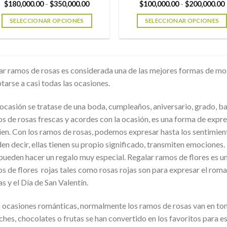
página
página
Rango
$
180,000.00
-
$
350,000.00
$
100,000.00
-
$
200,000.00
Las
Las
de
de
de
opciones
opciones
precios:
SELECCIONAR OPCIONES
SELECCIONAR OPCIONES
producto
producto
desde
se
se
$180,000.00
Este
Este
hasta
pueden
pueden
producto
producto
$350,000.00
elegir
elegir
tiene
tiene
en
en
múltiples
múltiples
ar ramos de rosas es considerada una de las mejores formas de mos
la
la
variantes.
variantes.
tarse a casi todas las ocasiones.
página
página
Las
Las
de
de
opciones
opciones
a ocasión se tratase de una boda, cumpleaños, aniversario, grado, bau
producto
producto
se
se
s de rosas frescas y acordes con la ocasión, es una forma de expres
pueden
pueden
ien. Con los ramos de rosas, podemos expresar hasta los sentimient
elegir
elegir
en decir, ellas tienen su propio significado, transmiten emociones
en
en
pueden hacer un regalo muy especial. Regalar ramos de flores es una
la
la
s de flores rojas tales como rosas rojas son para expresar el roman
página
página
s y el Día de San Valentín.
de
de
producto
producto
 ocasiones románticas, normalmente los ramos de rosas van en ton
ches, chocolates o frutas se han convertido en los favoritos para e