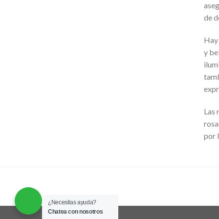
aseg
de d
Hay 
y be
ilum
tamb
expr
Las 
rosa
por 
¿Necesitas ayuda?
Chatea con nosotros