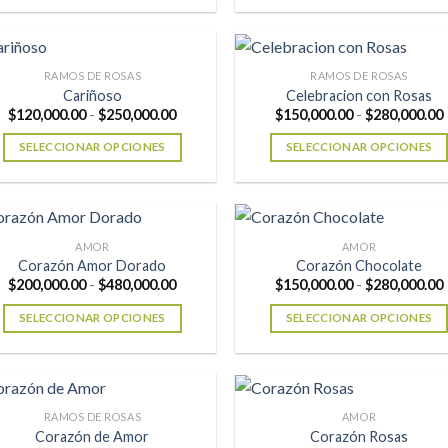
Este
Este
hasta
h
producto
producto
$400,000.00
$
tiene
tiene
múltiples
múltiples
RAMOS DE ROSAS
RAMOS DE ROSAS
variantes.
variantes.
Cariñoso
Celebracion con Rosas
Rango
$
120,000.00
-
$
250,000.00
$
150,000.00
-
$
280,000.00
Las
Las
de
opciones
opciones
precios:
SELECCIONAR OPCIONES
SELECCIONAR OPCIONES
desde
se
se
$120,000.00
Este
Este
hasta
pueden
pueden
producto
producto
$250,000.00
elegir
elegir
tiene
tiene
en
en
múltiples
múltiples
AMOR
AMOR
la
la
variantes.
variantes.
Corazón Amor Dorado
Corazón Chocolate
página
página
Rango
$
200,000.00
-
$
480,000.00
$
150,000.00
-
$
280,000.00
Las
Las
de
de
de
opciones
opciones
precios:
SELECCIONAR OPCIONES
SELECCIONAR OPCIONES
producto
producto
desde
se
se
$200,000.00
Este
Este
hasta
pueden
pueden
producto
producto
$480,000.00
elegir
elegir
tiene
tiene
en
en
múltiples
múltiples
RAMOS DE ROSAS
AMOR
la
la
variantes.
variantes.
Corazón de Amor
Corazón Rosas