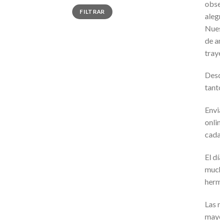
obse
Precio
Precio
FILTRAR
mínimo
máximo
aleg
Nues
de a
tray
Desd
tant
Envi
onli
cada
El d
much
her
Las 
mayo